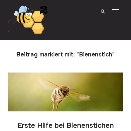
SEITE
Beitrag markiert mit: "Bienenstich"
Erste Hilfe bei Bienenstichen